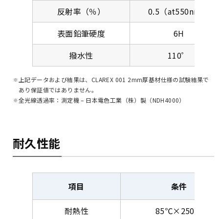
反射率（％）
0.5（at550nm）
表面鉛筆硬度
6H
撥水性
110゜
上記データおよび結果は、CLAREX 001 2mm厚基材仕様の試験結果で
あり保証値ではありません。
全光線透過率：測定機 – 日本電色工業（株）製（NDH4000）
耐久性能
項目
条件
耐熱性
85℃×250hr