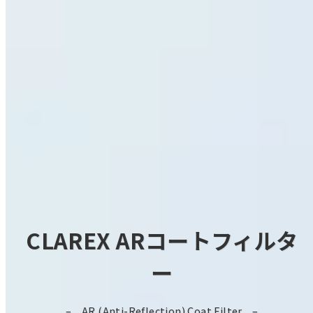
CLAREX ARコートフィルタ
ー
AR (Anti-Reflection) Coat Filter