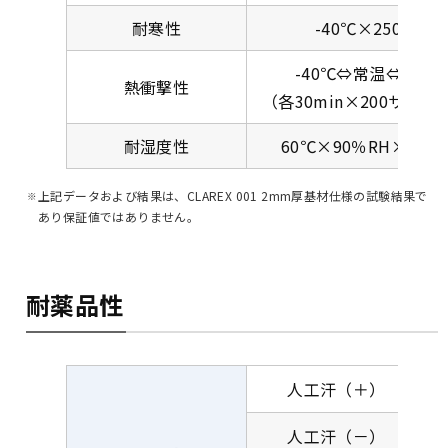
耐寒性
-40℃×250hr
-40℃⇔常温⇔85℃
熱衝撃性
（各30min×200サイク
耐湿度性
60℃×90％RH×250h
上記データおよび結果は、CLAREX 001 2mm厚基材仕様の試験結果で
あり保証値ではありません。
耐薬品性
人工汗（＋）
人工汗（－）