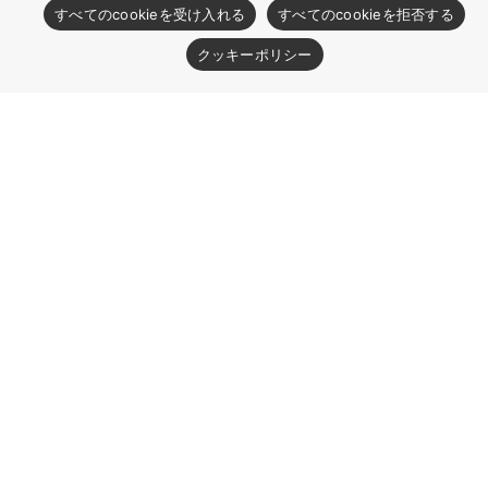
すべてのcookieを受け入れる
すべてのcookieを拒否する
クッキーポリシー
お取り扱いに関する注意事項
ARコートフィルターのお取り扱いについて
をお
読みください。