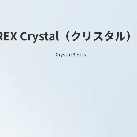
AREX Crystal（クリスタ
Crystal Series