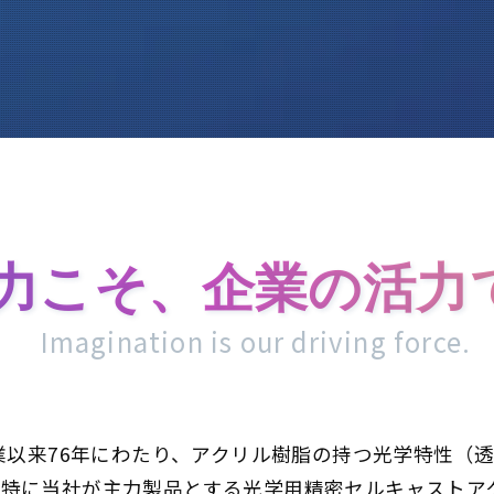
力こそ、企業の活力
Imagination is our driving force.
創業以来76年にわたり、アクリル樹脂の持つ光学特性（
特に当社が主力製品とする光学用精密セルキャストアク