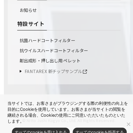
お知らせ
特設サイト
抗菌ハードコートフィルター
抗ウイルスハードコートフィルター
射出成形・押し出し用 ペレット
FANTAREX 新チップサンプル
当サイトでは、お客さまがブラウジングする際の利便性の向上を
目的にCookieを使用しています。お客さまが当サイトの閲覧を
ご利用にあたって
プライバシーポリシー
クッキーポリシー
継続される場合、Cookieの使用にご同意いただいたものといた
© Nitto Jushi Kogyo Co., Ltd. All Rights Reserved.
します。
すべてのcookieを受け入れる
すべてのcookieを拒否する