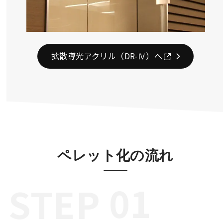
拡散導光アクリル（DR-Ⅳ）へ
ペレット化の流れ
STEP