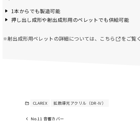
1本からでも製造可能
押し出し成形や射出成形用のペレットでも供給可能
射出成形用ペレットの詳細については、こちら
をご覧
CLAREX
拡散導光アクリル（DR-Ⅳ）
No.11 音響カバー