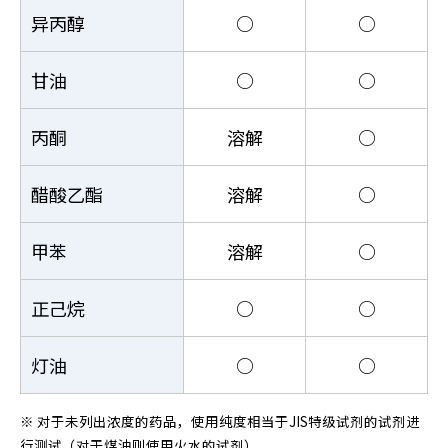
异丙醇
○
○
甘油
○
○
丙酮
溶解
○
醋酸乙酯
溶解
○
甲苯
溶解
○
正己烷
○
○
灯油
○
○
※ 对于未列出浓度的药品，使用纯度相当于JIS特级试剂的试剂进
行测试（对于煤油则使用火水的试剂）。