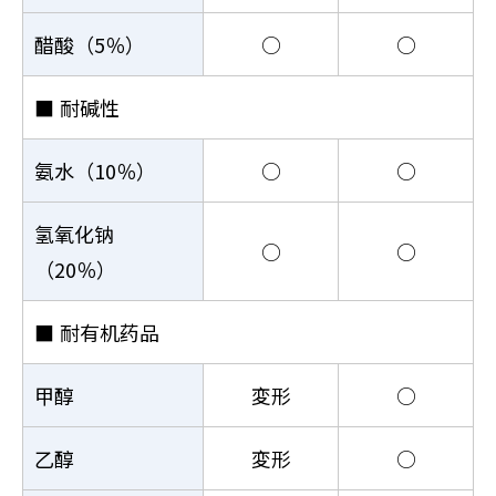
醋酸（5％）
○
○
■
耐碱性
氨水（10％）
○
○
氢氧化钠
○
○
（20％）
■
耐有机药品
甲醇
変形
○
乙醇
変形
○