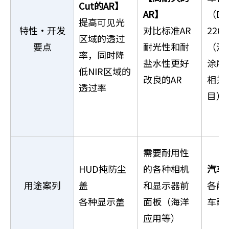
Cut的AR】
AR】
（DIN
提高可见光
特性・开发
对比标准AR
226
区域的透过
要点
耐光性和耐
（注
率，同时降
盐水性更好
涂层
低NIR区域的
改良的AR
相关
透过率
目）
需要耐用性
HUD扽防尘
的各种相机
汽车
用途案列
盖
和显示器前
各前
各种显示盖
面板（海洋
车载
应用等）