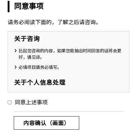
同意事项
请务必阅读下面的，了解之后请咨询。
关于咨询
比起您咨询的内容，如果您能抽出时间回答的话将会更
好，请见谅。
必填项目请务必填写。
关于个人信息处理
本公司将客户提供的个人信息用于客户咨询以及因对委
托所需要的联系上。
同意上述事项
请阅读本公司的隐私政策（个人信息保护方针），请同
意的情况下再咨询。请点击
这里
（至英文版）
参照
本公司的隐私政策。