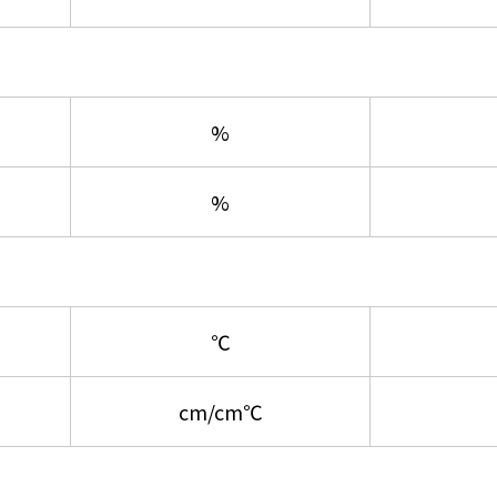
%
%
℃
cm/cm℃