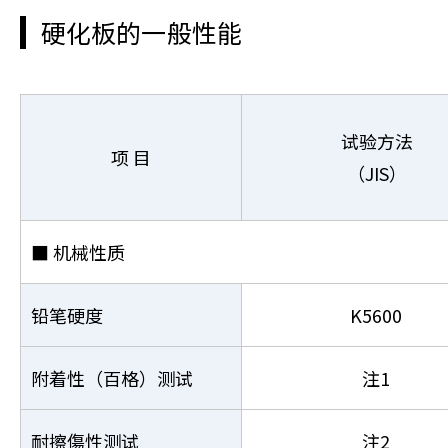
硬化板的一般性能
试验方法
项 目
（JIS）
■ 机械性质
铅笔硬度
K5600
附着性（百格）测试
注1
耐擦傷性测试
注2