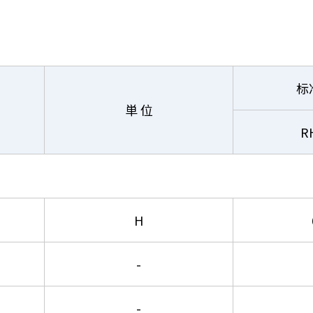
标
単 位
R
H
-
-