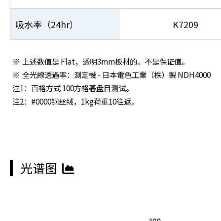
吸水率（24hr）
K7209
※
上述数值是 Flat，透明3mm板材的。不是保证值。
※
全光線透過率：測定機 - 日本電色工業（株）製 NDH4000
注1：百格方式 100方格碁盘目测试。
注2：#0000钢丝绒，1kg荷重10往返。
光谱图